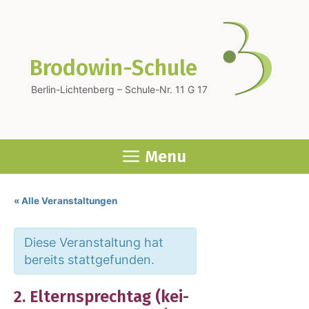
Zum
Inhalt
springen
Brodowin-Schule
Berlin-Lichtenberg – Schule-Nr. 11 G 17
Menu
« Alle Veranstaltungen
Diese Veranstaltung hat
bereits stattgefunden.
2. Eltern­sprech­tag (kei­