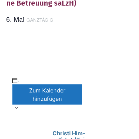
ne Betreu­ung saLzH)
6. Mai
GANZ­TÄ­GIG
Zum Kalender
hinzufügen
V
Chris­ti Him­