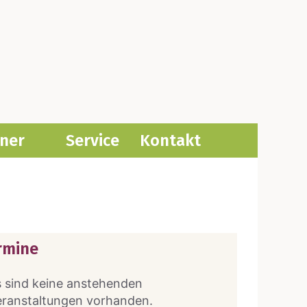
­ner
Ser­vice
Kon­takt
rmine
 sind keine anstehenden
eranstaltungen vorhanden.