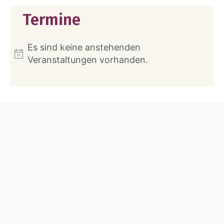
Termine
Es sind keine anstehenden
N
Veranstaltungen vorhanden.
o
t
i
c
e