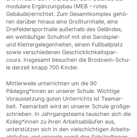
modu­la­re Ergän­zungs­bau (MEB – rotes
Gebäude)errichtet. Zum Gesamt­kom­plex gehö­
ren dar­über hin­aus eine Groß­turn­hal­le, eine
Drei­fel­d­er­sport­hal­le außer­halb des Gelän­des,
ein weit­läu­fi­ger Schul­hof mit drei Sand­spiel-
und Klet­ter­ge­le­gen­hei­ten, einem Fuß­ball­platz
sowie ver­schie­de­nen Geschick­lich­keits­par­
cours. Ins­ge­samt besu­chen die Bro­do­win-Schu­
le der­zeit knapp 700 Kin­der.
Mitt­ler­wei­le unter­rich­ten um die 90
Pädagog*innen an unse­rer Schu­le. Wich­ti­ge
Vor­aus­set­zung guten Unter­richts ist Team­ar­
beit. Team­ar­beit wird an unse­rer Schu­le groß­ge­
schrie­ben. In Jahr­gangs­teams tau­schen sich die
Kolleg*innen zu ihren Arbeits­ab­läu­fen aus,
unter­stüt­zen sich in den viel­schich­ti­gen Arbeits­
ab­läu­fen und spie­geln somit den Schüler*innen