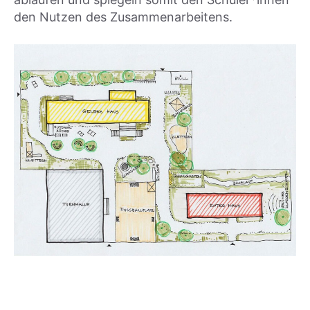
den Nut­zen des Zusam­men­ar­bei­tens.