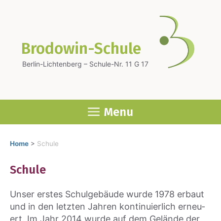
Zum
Inhalt
springen
Brodowin-Schule
Berlin-Lichtenberg – Schule-Nr. 11 G 17
Menu
Home
>
Schule
Schu­le
Unser ers­tes Schul­ge­bäu­de wur­de 1978 erbaut
und in den letz­ten Jah­ren kon­ti­nu­ier­lich erneu­
ert. Im Jahr 2014 wur­de auf dem Gelän­de der