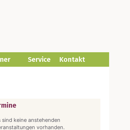
­ner
Ser­vice
Kon­takt
rmine
 sind keine anstehenden
eranstaltungen vorhanden.