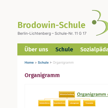
Zum
Inhalt
springen
Brodowin-Schule
Berlin-Lichtenberg – Schule-Nr. 11 G 17
Über uns
Schu­le
Sozi­al­päd
Home
>
Schule
>
Organigramm
Orga­ni­gramm