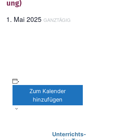
ung)
1. Mai 2025
GANZ­TÄ­GIG
Zum Kalender
hinzufügen
V
Unter­richts­