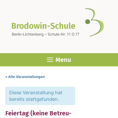
Zum
Inhalt
springen
Brodowin-Schule
Berlin-Lichtenberg – Schule-Nr. 11 G 17
Menu
« Alle Veranstaltungen
Diese Veranstaltung hat
bereits stattgefunden.
Fei­er­tag (kei­ne Betreu­