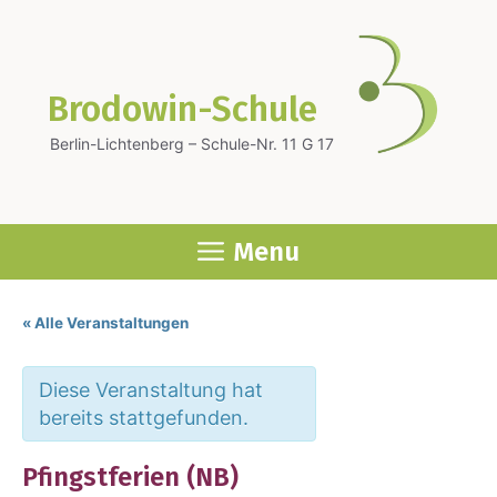
Zum
Inhalt
springen
Brodowin-Schule
Berlin-Lichtenberg – Schule-Nr. 11 G 17
Menu
« Alle Veranstaltungen
Diese Veranstaltung hat
bereits stattgefunden.
Pfingst­fe­ri­en (NB)