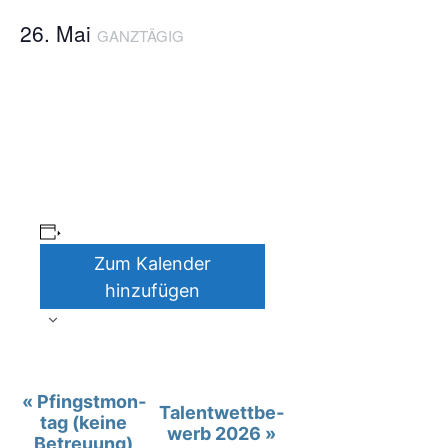
26. Mai
GANZ­TÄ­GIG
Zum Kalender
hinzufügen
V
«
Pfingst­mon­
Talent­wett­be­
tag (kei­ne
e
werb 2026
»
Betreu­ung)