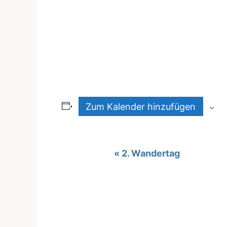
Zum Kalender hinzufügen
V
«
2. Wan­der­tag
e
r
a
n
s