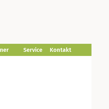
­ner
Ser­vice
Kon­takt