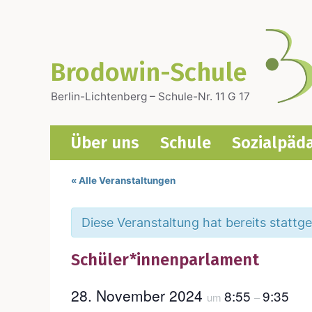
Zum
Inhalt
springen
Brodowin-Schule
Berlin-Lichtenberg – Schule-Nr. 11 G 17
Über uns
Schu­le
Sozi­al­päd
« Alle Veranstaltungen
Diese Veranstaltung hat bereits stattg
Schüler*innenparlament
28. Novem­ber 2024
8:55
9:35
um
–