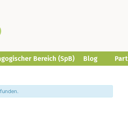
­ago­gi­scher Bereich (SpB)
Blog
Part
efunden.