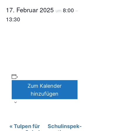
17. Febru­ar 2025
8:00
um
–
13:30
Zum Kalender
hinzufügen
V
«
Tul­pen für
Schul­in­spek­