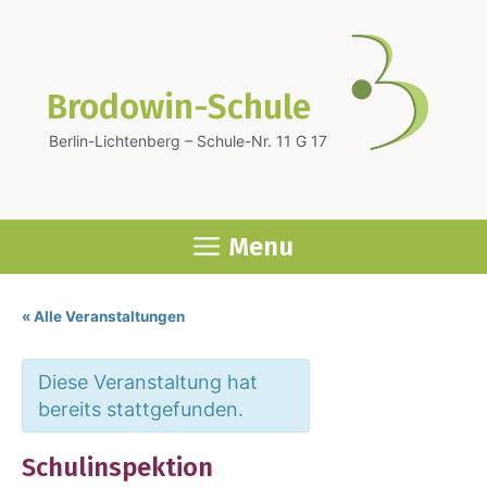
Zum
Inhalt
springen
Brodowin-Schule
Berlin-Lichtenberg – Schule-Nr. 11 G 17
Menu
« Alle Veranstaltungen
Diese Veranstaltung hat
bereits stattgefunden.
Schul­in­spek­ti­on