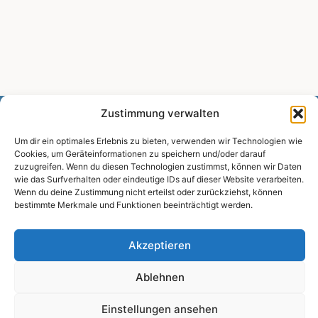
u
i
o
n
n
g
e
n
Zustimmung verwalten
Um dir ein optimales Erlebnis zu bieten, verwenden wir Technologien wie
Cookies, um Geräteinformationen zu speichern und/oder darauf
zuzugreifen. Wenn du diesen Technologien zustimmst, können wir Daten
wie das Surfverhalten oder eindeutige IDs auf dieser Website verarbeiten.
Wenn du deine Zustimmung nicht erteilst oder zurückziehst, können
bestimmte Merkmale und Funktionen beeinträchtigt werden.
Kon­takt
Daten­schutz­er­klä­rung
Akzeptieren
Impres­sum
Ablehnen
Coo­kie-Rich­t­­li­­nie (EU)
Einstellungen ansehen