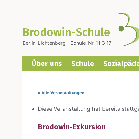
Zum
Inhalt
springen
Brodowin-Schule
Berlin-Lichtenberg – Schule-Nr. 11 G 17
Über uns
Schu­le
Sozi­al­päd
« Alle Veranstaltungen
Diese Veranstaltung hat bereits statt
Bro­do­win-Exkur­si­on