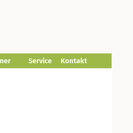
­ner
Ser­vice
Kon­takt