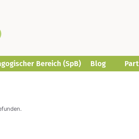
­ago­gi­scher Bereich (SpB)
Blog
Part
gefunden.