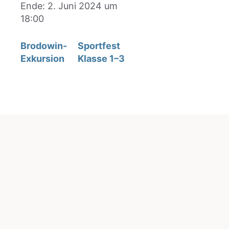
Ende:
2. Juni 2024 um
18:00
Bro­do­win-
Sport­fest
Exkur­si­on
Klas­se 1–3