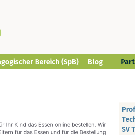
­ago­gi­scher Bereich (SpB)
Blog
Part
Pro­
Tec
ür Ihr Kind das Essen online bestel­len. Wir
SV T
Eltern für das Essen und für die Bestel­lung