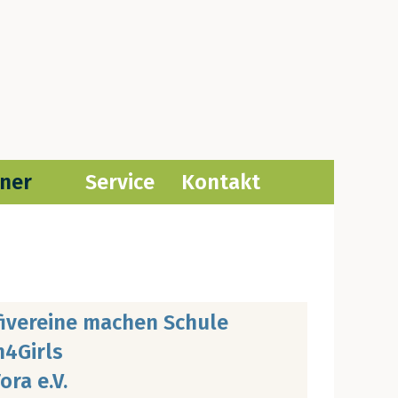
­ner
Ser­vice
Kon­takt
fi­ver­ei­ne machen Schu­le
h4Girls
ora e.V.