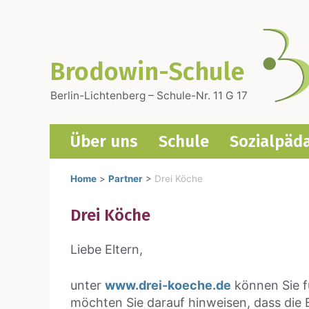
Zum
Inhalt
springen
Brodowin-Schule
Berlin-Lichtenberg – Schule-Nr. 11 G 17
Über uns
Schu­le
Sozi­al­päd
Home
>
Partner
>
Drei Köche
Drei Köche
Lie­be Eltern,
unter
www.drei-koeche.de
kön­nen Sie f
möch­ten Sie dar­auf hin­wei­sen, dass die 