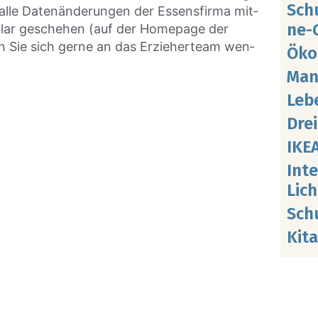
Schu
 alle Daten­än­de­run­gen der Essens­fir­ma mit­
ne-G
mu­lar gesche­hen (auf der Home­page der
en Sie sich ger­ne an das Erzie­her­team wen­
Öko­
Man­
Leb
Dre
IKE
Inte
Lich
Schul
Kit