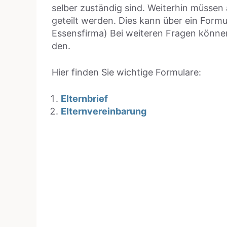
sel­ber zustän­dig sind. Wei­ter­hin müs­sen
ge­teilt wer­den. Dies kann über ein For­
Essens­fir­ma) Bei wei­te­ren Fra­gen kön­n
den.
Hier fin­den Sie wich­ti­ge For­mu­la­re:
Eltern­brief
Eltern­ver­ein­ba­rung