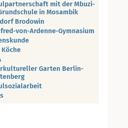
l­part­ner­schaft mit der Mbu­zi­
rund­schu­le in Mosam­bik
dorf Bro­do­win
fred-von-Arden­ne-Gym­na­si­um
ens­kun­de
i Köche
A
r­kul­tu­rel­ler Gar­ten Ber­lin-
­ten­berg
­so­zi­al­ar­beit
as